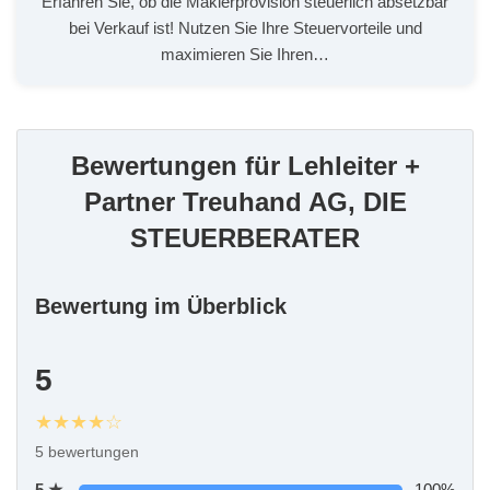
Erfahren Sie, ob die Maklerprovision steuerlich absetzbar
Onlinetermine
bei Verkauf ist! Nutzen Sie Ihre Steuervorteile und
Service/Leistungen vor Ort
maximieren Sie Ihren…
WC
Termin erforderlich
Terminvereinbarung empfohlen
Bewertungen für Lehleiter +
Partner Treuhand AG, DIE
STEUERBERATER
Bewertung im Überblick
5
★★★★☆
5 bewertungen
5 ★
100%