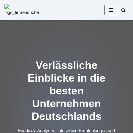
Zum
Inhalt
springen
Verlässliche
Einblicke in die
besten
Unternehmen
Deutschlands
Fundierte Analysen, interaktive Empfehlungen und