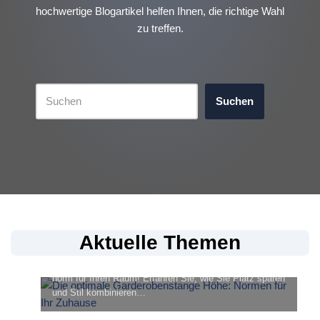
hochwertige Blogartikel helfen Ihnen, die richtige Wahl
zu treffen.
Suchen
en
Die optimale Garderobenstange
Aktuelle Themen
Höhe: Normen für Ihr Zuhause
Entdecken Sie die optimale garderobenstange höhe
norm für Ihren Raum! Erfahren Sie, wie Sie Platz sparen
und Stil kombinieren…