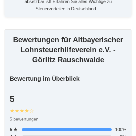
absetzbar ist! Erfahren Sie alles Wichtige zu
Planung
Steuervorteilen in Deutschland…
Bezeichnet sich als „von Frauen geführt“
Service/Leistungen vor Ort
Rollstuhlgerechter Parkplatz
WC
Termin erforderlich
Bewertungen für Altbayerischer
Terminvereinbarung empfohlen
Lohnsteuerhilfeverein e.V. -
Görlitz Rauschwalde
Bewertung im Überblick
5
★★★★☆
5 bewertungen
5 ★
100%