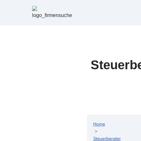
Zum
Inhalt
springen
Steuerb
Home
>
Steuerberater