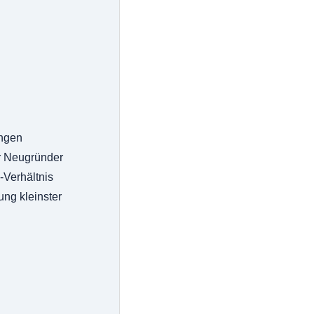
ngen
r Neugründer
-Verhältnis
ng kleinster