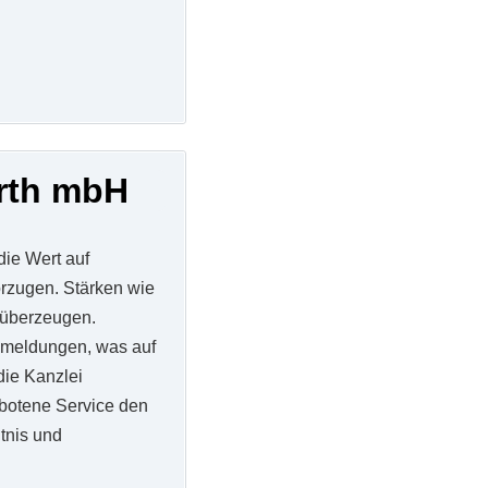
ürth mbH
die Wert auf
orzugen. Stärken wie
 überzeugen.
kmeldungen, was auf
ie Kanzlei
ebotene Service den
tnis und