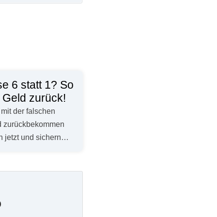
e 6 statt 1? So
 Geld zurück!
mit der falschen
eld zurückbekommen
h jetzt und sichern…
o