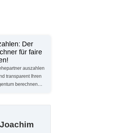
zahlen: Der
hner für faire
en!
ehepartner auszahlen
und transparent Ihren
igentum berechnen…
o Joachim