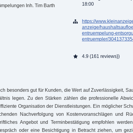
18:00
https://www.kleinanzeig
anzeige/haushaltsauflo
entruempelung-entsorg
entruempler/304137335
4.9 (161 reviews})
ich besonders gut für Kunden, die Wert auf Zuverlässigkeit, Sau
ältnis legen. Zu den Stärken zählen die professionelle Abwic
fiziente Organisation der Dienstleistungen. Ein möglicher Sch
eichenden Nachverfolgung von Kostenvoranschlägen und Rüc
riftliches Angebot und Terminbestätigung empfohlen werden. 
espräch oder eine Besichtigung in Betracht ziehen, um gezi