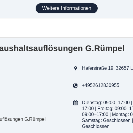
n alten Möbeln
Weitere Informationen
urzfristige Entrümpelungen
n Gewerbeabfällen
ösungen
n von Wohnungen, Häusern und Geschäften
Haushaltsauflösungen G.Rümpel
gen für Senioren oder sozial schwache Personen
n An- oder Einbauten sowie Bodenbelägen
e mit anschließender Resträumung
Haferstraße 19, 32657 
verwertbarer Möbel und Haushaltsgegenstände
+4952612830955
Dienstag: 09:00–17:00 |
17:00 | Freitag: 09:00–1
09:00–17:00 | Montag: 0
Samstag: Geschlossen |
Geschlossen