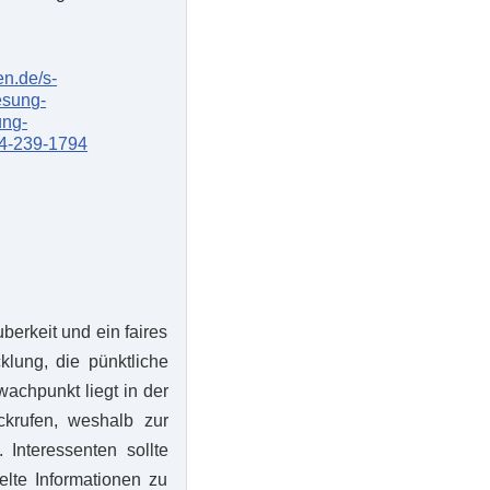
en.de/s-
esung-
ung-
4-239-1794
berkeit und ein faires
klung, die pünktliche
wachpunkt liegt in der
krufen, weshalb zur
Interessenten sollte
elte Informationen zu