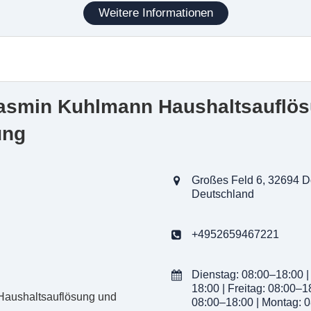
n alten Möbeln
Weitere Informationen
urzfristige Entrümpelungen
n Gewerbeabfällen
Jasmin Kuhlmann Haushaltsauflö
ung
Großes Feld 6, 32694 D
Deutschland
+4952659467221
Dienstag: 08:00–18:00 |
18:00 | Freitag: 08:00–1
08:00–18:00 | Montag: 0