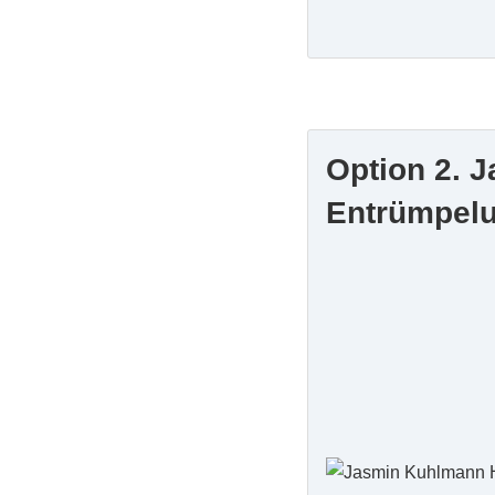
Entsorgung vo
Schnelle und k
Entsorgung vo
Option 2. 
Entrümpel