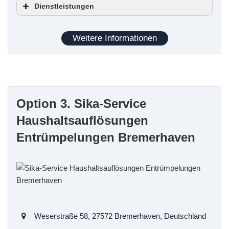
Dienstleistungen
Haushaltsauflösungen
Entrümpelungen
Weitere Informationen
Kleintransporte
Garten-, Garagen- und Hofauflösungen
Messie-Wohnungsräumungen
Hinterlassenschaften von Mietnomaden
Option 3. Sika-Service
Erwerb nicht geräumter Immobilien
Haushaltsauflösungen
Entrümpelungen
Haushaltsauflösungen
Entrümpelungen Bremerhaven
Wohnungsauflösungen
Firmenauflösungen
Kleinabholungen
Räumungen von Kellern, Dachböden, Garagen,
gewerblichen Räumen und Gartenlauben
Weserstraße 58, 27572 Bremerhaven, Deutschland