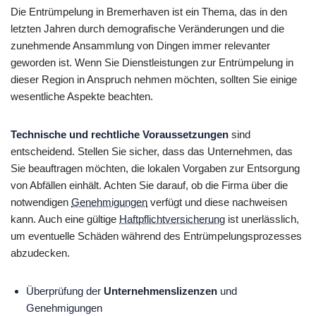
Die Entrümpelung in Bremerhaven ist ein Thema, das in den
Entsorgungen
letzten Jahren durch demografische Veränderungen und die
Entkernungen
zunehmende Ansammlung von Dingen immer relevanter
Hausmeisterservice
geworden ist. Wenn Sie Dienstleistungen zur Entrümpelung in
Haushaltsauflösungen
dieser Region in Anspruch nehmen möchten, sollten Sie einige
Entrümpelungen aller Art
wesentliche Aspekte beachten.
Beräumungen
Fachgerechte Entsorgung
Technische und rechtliche Voraussetzungen
sind
Wertanrechnung zur Kostensenkung
entscheidend. Stellen Sie sicher, dass das Unternehmen, das
Renovierung und Neueinrichtung
Sie beauftragen möchten, die lokalen Vorgaben zur Entsorgung
von Abfällen einhält. Achten Sie darauf, ob die Firma über die
notwendigen
Genehmigungen
verfügt und diese nachweisen
kann. Auch eine gültige
Haftpflichtversicherung
ist unerlässlich,
um eventuelle Schäden während des Entrümpelungsprozesses
abzudecken.
Überprüfung der
Unternehmenslizenzen
und
Genehmigungen