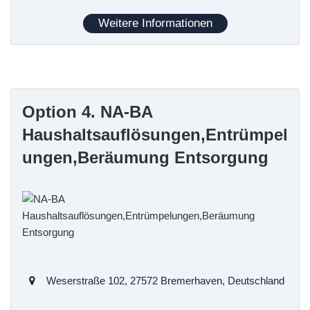
Haushaltsauflösungen
Entrümpelungen
Weitere Informationen
Kleintransporte
Garten-, Garagen- und Hofauflösungen
Messie-Wohnungsräumungen
Hinterlassenschaften von Mietnomaden
Option 4. NA-BA
Erwerb nicht geräumter Immobilien
Haushaltsauflösungen,Entrümpel
Entrümpelungen
Haushaltsauflösungen
ungen,Beräumung Entsorgung
Wohnungsauflösungen
Firmenauflösungen
Kleinabholungen
Räumungen von Kellern, Dachböden, Garagen,
gewerblichen Räumen und Gartenlauben
Haushaltsauflösungen
Entrümpelungen
Weserstraße 102, 27572 Bremerhaven, Deutschland
Umzüge