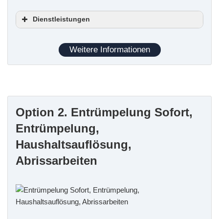
Dienstleistungen
Haushaltsauflösungen
Entrümpelungen
Weitere Informationen
Kleintransporte
Garten-, Garagen- und Hofauflösungen
Messie-Wohnungsräumungen
Hinterlassenschaften von Mietnomaden
Option 2. Entrümpelung Sofort,
Erwerb nicht geräumter Immobilien
Entrümpelung,
Haushaltsauflösung,
Abrissarbeiten