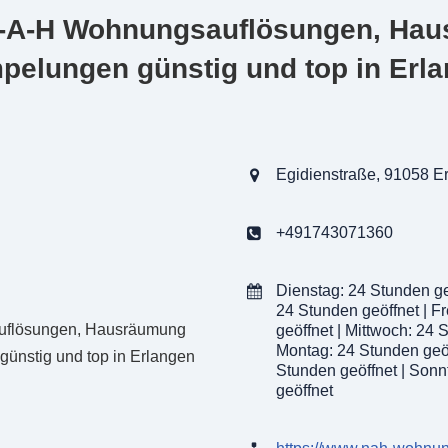
N-A-H Wohnungsauflösungen, Ha
altener Möbel an Sozialkaufhäuser
ratung und Besichtigung zur Preisermittlung
pelungen günstig und top in Erl
gsorganisation einschließlich Verpackung und Transport
und dokumentierte Asbest-Entsorgung
e Entrümpelungen
ösungen
Egidienstraße, 91058 E
ösungen
ge
+491743071360
ortierung und Entsorgung aller Materialien
ergabe geräumter Objekte
Dienstag: 24 Stunden ge
24 Stunden geöffnet | F
geöffnet | Mittwoch: 24 
Montag: 24 Stunden geöf
Stunden geöffnet | Sonn
geöffnet