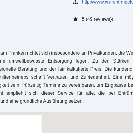
http://www.xn--entrmpe
5 (49 reviews})
m Franken richtet sich insbesondere an Privatkunden, die Wert
ine umweltbewusste Entsorgung legen. Zu den Stärken z
sionelle Beratung und der fair kalkulierte Preis. Die kundenor
ilienbetriebs schafft Vertrauen und Zufriedenheit. Eine mö
keit sein, frühzeitig Termine zu vereinbaren, um Engpässe b
mt empfiehlt sich dieser Service für alle, die bei Entrü
 und eine gründliche Ausführung setzen.