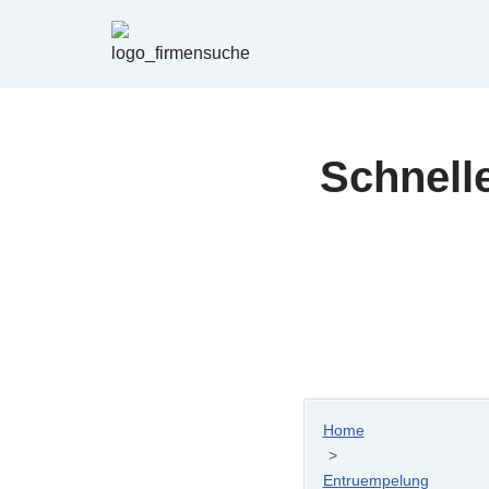
Zum
Inhalt
springen
Schnell
Home
>
Entruempelung