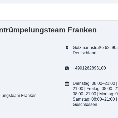
lung
sungen inklusive fachmännischer Demontage von Möbeln
rtbarer Gegenstände
Entrümpelungsteam Franken
altener Möbel an Sozialkaufhäuser
ratung und Besichtigung zur Preisermittlung
gsorganisation einschließlich Verpackung und Transport
Gotzmannstraße 62, 905
und dokumentierte Asbest-Entsorgung
Deutschland
+4991262893100
Dienstag: 08:00–21:00 |
21:00 | Freitag: 08:00–2
08:00–21:00 | Montag: 0
Samstag: 08:00–21:00 |
Geschlossen