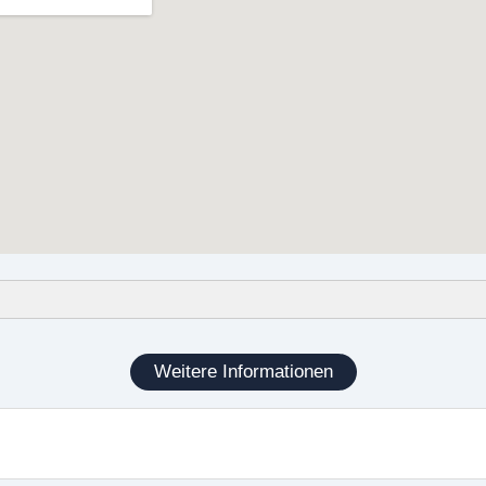
e Entrümpelungen
ösungen
Weitere Informationen
ngen
lung
sungen inklusive fachmännischer Demontage von Möbeln
rtbarer Gegenstände