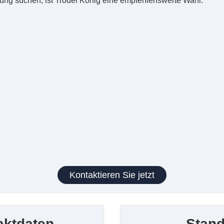
ung suchen, ist Trödel König eine empfehlenswerte Wahl.
Kontaktieren Sie jetzt
aktdaten
Stand