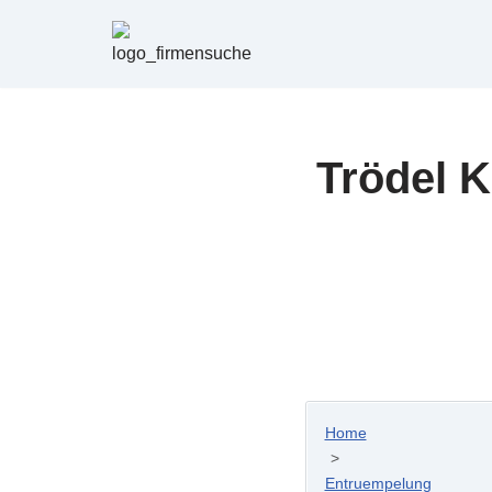
Zum
Inhalt
springen
Trödel 
Home
>
Entruempelung