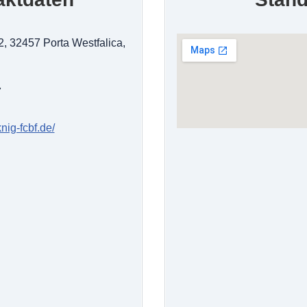
 32457 Porta Westfalica,
7
knig-fcbf.de/