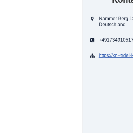
Nammer Berg 12,
Deutschland
+49173491051
https://xn--trdel-