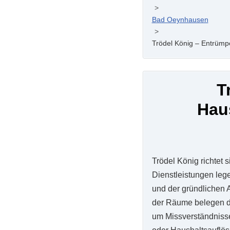
>
Bad Oeynhausen
>
Trödel König – Entrümp
T
Hau
Trödel König richtet 
Dienstleistungen lege
und der gründlichen A
der Räume belegen die
um Missverständnisse