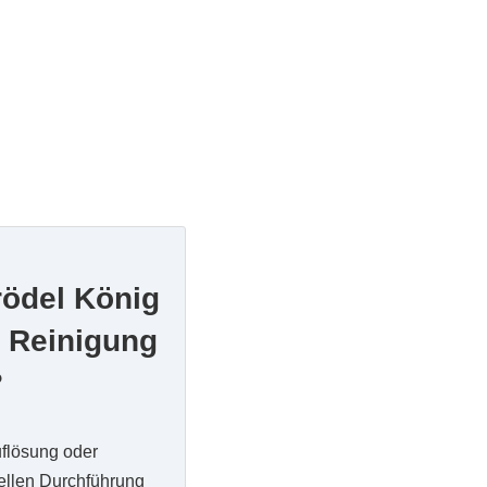
rödel König
 Reinigung
?
uflösung oder
nellen Durchführung