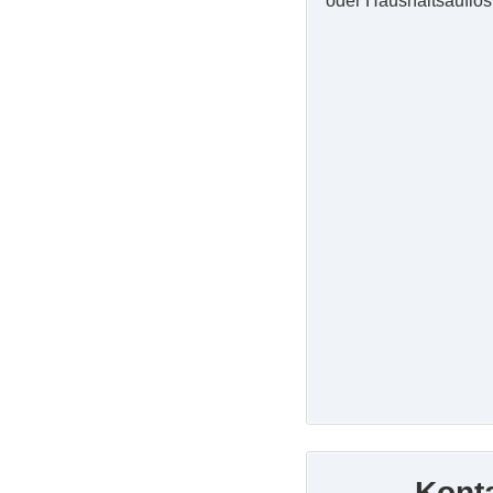
oder Haushaltsauflös
Kont